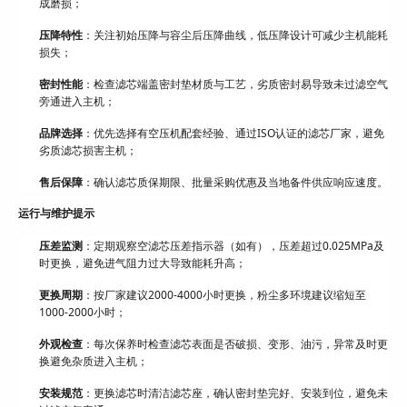
成磨损；
压降特性
：关注初始压降与容尘后压降曲线，低压降设计可减少主机能耗
损失；
密封性能
：检查滤芯端盖密封垫材质与工艺，劣质密封易导致未过滤空气
旁通进入主机；
品牌选择
：优先选择有空压机配套经验、通过ISO认证的滤芯厂家，避免
劣质滤芯损害主机；
售后保障
：确认滤芯质保期限、批量采购优惠及当地备件供应响应速度。
运行与维护提示
压差监测
：定期观察空滤芯压差指示器（如有），压差超过0.025MPa及
时更换，避免进气阻力过大导致能耗升高；
更换周期
：按厂家建议2000-4000小时更换，粉尘多环境建议缩短至
1000-2000小时；
外观检查
：每次保养时检查滤芯表面是否破损、变形、油污，异常及时更
换避免杂质进入主机；
安装规范
：更换滤芯时清洁滤芯座，确认密封垫完好、安装到位，避免未