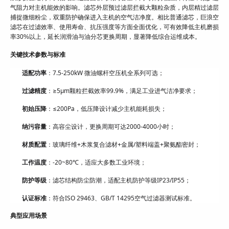
气阻力对主机能效的影响。滤芯外层预过滤层拦截大颗粒杂质，内层精过滤层
捕捉微细粉尘，双重防护确保进入主机的空气洁净度。相比普通滤芯，巨浪空
滤芯在过滤效率、使用寿命、抗压强度等方面全面优化，可有效降低主机磨损
率30%以上，延长润滑油与油分芯更换周期，显著降低综合运维成本。
关键技术参数与标准
适配功率
：7.5-250kW 微油螺杆空压机全系列可选；
过滤精度
：≥5μm颗粒拦截效率99.9%，满足工业进气洁净要求；
初始压降
：≤200Pa，低压降设计减少主机能耗损失；
纳污容量
：高容尘设计，更换周期可达2000-4000小时；
材质配置
：玻璃纤维+木浆复合滤材+金属/塑料端盖+聚氨酯密封；
工作温度
：-20~80℃，适应大多数工业环境；
防护等级
：滤芯结构防尘防潮，适配主机防护等级IP23/IP55；
认证标准
：符合ISO 29463、GB/T 14295空气过滤器测试标准。
典型应用场景