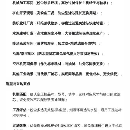
机械加工车间（粉尘较多环境，高效过滤保护主机转子与轴承）
；
矿山开采现场（高粉尘工况，防尘型滤芯延长更换周期）
；
纺织化纤厂房（纤维絮状物多，梯度过滤避免滤芯快速堵塞）
；
水泥建材行业（高浓度粉尘环境，大容量滤芯保障连续生产）
；
喷涂涂装车间（漆雾颗粒多，预过滤+精过滤组合防护）
；
沿海/潮湿地区（防水型滤芯避免湿气侵入导致滤材失效）
；
空压机定期保养（作为标准耗材，与油滤、油分芯同步更换）
；
其他工业场景（替代原厂滤芯，实现同等品质、更低成本、更快供货）
。
选型与采购要点
机型匹配
：确认空压机品牌、型号、功率，选择对应尺寸与接口的空滤
芯，避免安装不匹配导致旁通泄漏；
工况评估
：粉尘多选高效型/防尘型，潮湿环境选防水型，通用工况选标
准型即可；
过滤效率
：优先选择≥99.9%过滤效率的滤芯，避免微细粉尘进入主机造