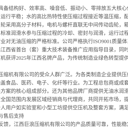
具备结构好、效率高、噪音低、振动小、零排放五大核心
，运行平稳；水的高比热特性使压缩过程接近等温压缩，
星轮采用高分子材料，电机与螺杆直联无中间传动齿轮，
水标准润滑水参与压缩过程的冷却、密封与润滑，运行过
业对无油压缩的严格标准。公司严格执行ISO9001质量体系
江西省首台（套）重大技术装备推广应用指导目录，同时被
机获评2025年江西名牌产品，为传统制造业绿色转型提
压缩机有限公司的受众人群广泛。为各类制造企业提供压
涵盖食品、医药、电子、化纤等行业。为工程总包商或成
决方案的核心组成部分。还为其他品牌厂商提供无油水润
在全国范围内发展区域经销商与代理商，共同开拓市场，
个人用户如实验室和小型工坊提供空压机及整套方案，满
与售后支持
反馈，江西巨浪压缩机有限公司的产品质量可靠，性能稳