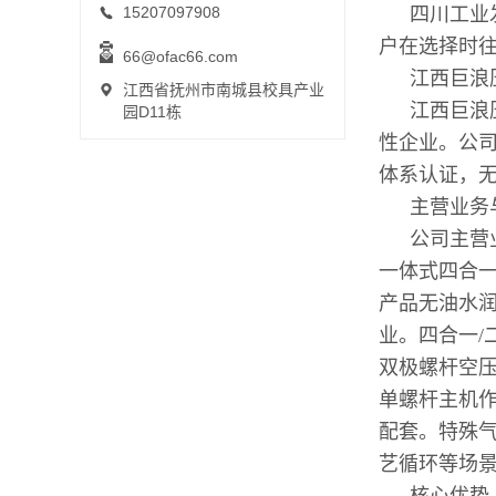
15207097908
四川工业
户在选择时
66@ofac66.com
江西巨浪
江西省抚州市南城县校具产业
江西巨浪
园D11栋
性企业。公司
体系认证，无
主营业务
公司主营
一体式四合
产品无油水润
业。四合一
双极螺杆空压机
单螺杆主机
配套。特殊
艺循环等场